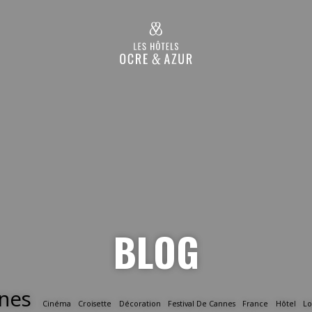
BLOG
nes
Cinéma
Croisette
Décoration
Festival De Cannes
France
Hôtel
Lo