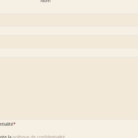
Nom
ntialité
*
epte la
politique de confidentialité.