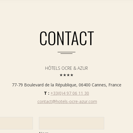
CONTACT
HÔTELS OCRE & AZUR
★★★★
77-79 Boulevard de la République, 06400 Cannes, France
T :
+33(0)4 97 06 11 30
contact@hotels-ocre-azur.com