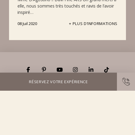
elle, nous sommes très touchés et ravis de l’avoir
inspiré…
08 Juil 2020
PLUS D’INFORMATIONS
RÉSERVEZ VOTRE EXPÉRIENCE
77-79 Boulevard de la République
,
06400
,
France
Téléphone +33 (0)4 97 06 11 30
contact@hotels-ocre-azur.com
© Copyright Hotels Ocre & Azur 2026