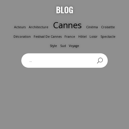
BLOG
Cannes
Acteurs
Architecture
Cinéma
Croisette
Décoration
Festival De Cannes
France
Hôtel
Loisir
Spectacle
Style
Sud
Voyage