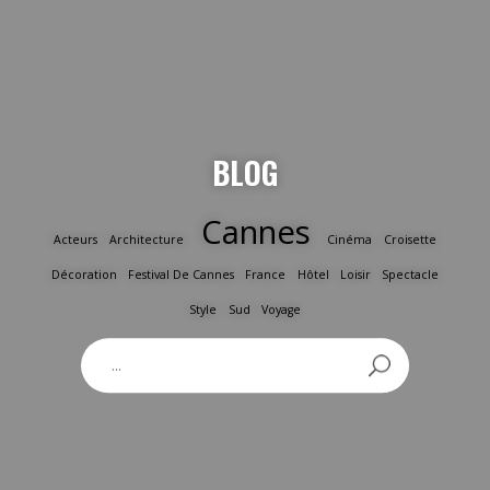
BLOG
Cannes
Acteurs
Architecture
Cinéma
Croisette
Décoration
Festival De Cannes
France
Hôtel
Loisir
Spectacle
Style
Sud
Voyage