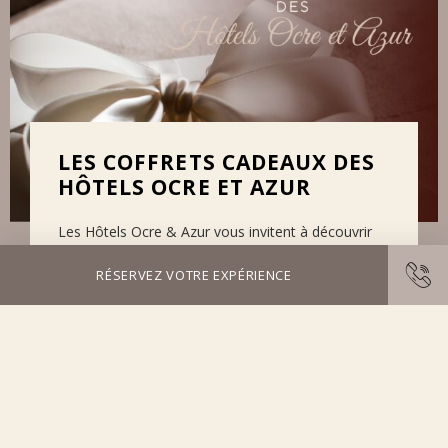
LES COFFRETS CADEAUX DES
HÔTELS OCRE ET AZUR
Les Hôtels Ocre & Azur vous invitent à découvrir
leur boutique de coffrets. Une destination où le
confort rencontre l'authenticité. Que ce soit pour
RÉSERVEZ VOTRE EXPÉRIENCE
surprendre un proche,…
13 Déc 2023
PLUS D’INFORMATIONS